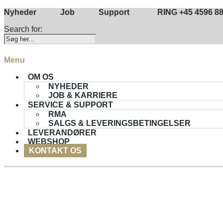
Gå
Nyheder
Job
Support
RING +45 4596 8
til
Search for:
indhold
Forside
Menu
Menu
OM OS
NYHEDER
JOB & KARRIERE
SERVICE & SUPPORT
RMA
SALGS & LEVERINGSBETINGELSER
LEVERANDØRER
WEBSHOP
KONTAKT OS