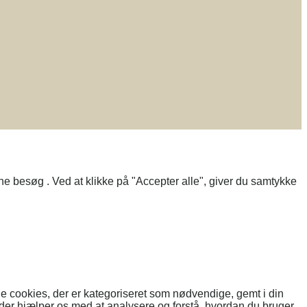
e besøg . Ved at klikke på "Accepter alle", giver du samtykke
 cookies, der er kategoriseret som nødvendige, gemt i din
der hjælper os med at analysere og forstå, hvordan du bruger