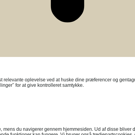
t relevante oplevelse ved at huske dine præferencer og gentagn
inger" for at give kontrolleret samtykke.
e, mens du navigerer gennem hjemmesiden. Ud af disse bliver de
nde funktioner kan fungere. Vi bruger også tredjepartscookies, 