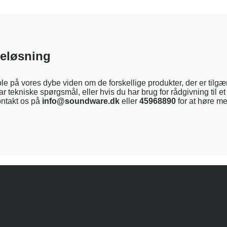
veløsning
le på vores dybe viden om de forskellige produkter, der er tilg
r tekniske spørgsmål, eller hvis du har brug for rådgivning til et 
ntakt os på
info@soundware.dk
eller
45968890
for at høre me