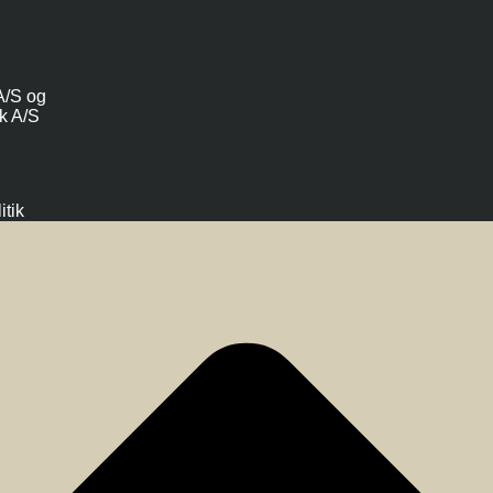
A/S og
k A/S
itik